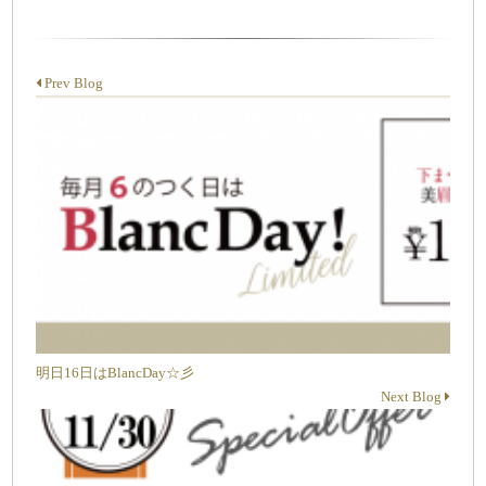
Prev Blog
明日16日はBlancDay☆彡
Next Blog