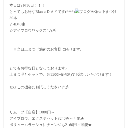
本日は9月16日！！！
とってもお得なBlanｃＤＡＹです(*^^*)
☆下まつげ
30本
☆4D40束
☆アイブロウワックス4カ所
※当日上まつげ施術のお客様に限ります。
とてもお得な日となっております♪
上まつ毛とセットで、各1500円(税別)でお試しいただけます！
ぜひこの機会にお試しください☆彡
リムーブ【自店】1080円～
アイブロウ、エクステセット3240円～可能★
ボリュームラッシュにチェンジも2160円～可能★