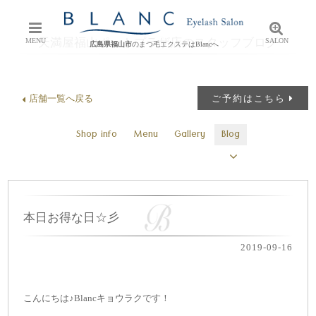
天満屋福山ポートプラザ店のスタッフブログ
MENU
SALON
広島県福山市
のまつ毛エクステはBlancへ
店舗一覧へ戻る
ご予約はこちら
Shop info
Menu
Gallery
Blog
本日お得な日☆彡
2019-09-16
こんにちは♪Blancキョウラクです！