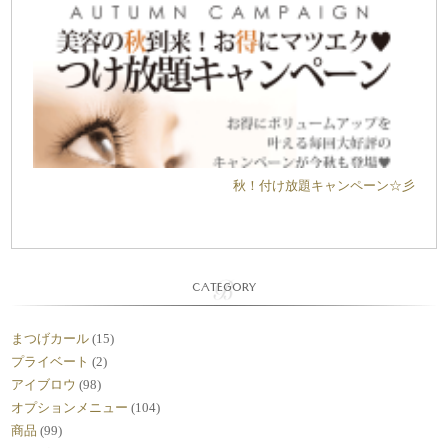
秋！付け放題キャンペーン☆彡
CATEGORY
まつげカール
(15)
プライベート
(2)
アイブロウ
(98)
オプションメニュー
(104)
商品
(99)