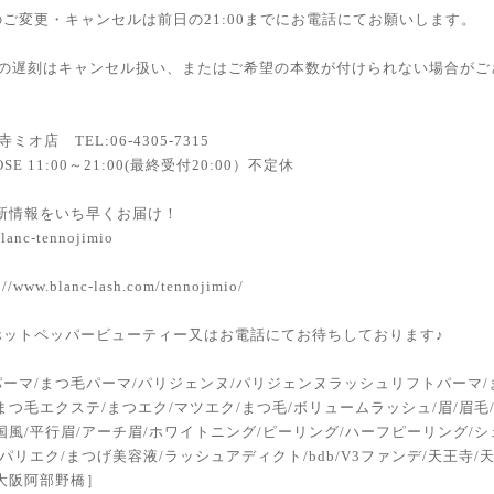
ご変更・キャンセルは前日の21:00までにお電話にてお願いします。
上の遅刻はキャンセル扱い、またはご希望の本数が付けられない場合がご
寺ミオ店 TEL:06-4305-7315
OSE 11:00～21:00(最終受付20:00）不定休
最新情報をいち早くお届け！
anc-tennojimio
//www.blanc-lash.com/tennojimio/
ホットペッパービューティー又はお電話にてお待ちしております♪
ーマ/まつ毛パーマ/パリジェンヌ/パリジェンヌラッシュリフトパーマ/
まつ毛エクステ/まつエク/マツエク/まつ毛/ボリュームラッシュ/眉/眉毛
国風/平行眉/アーチ眉/ホワイトニング/ピーリング/ハーフピーリング/シ
/パリエク/まつげ美容液/ラッシュアディクト/bdb/V3ファンデ/天王寺/天
大阪阿部野橋］