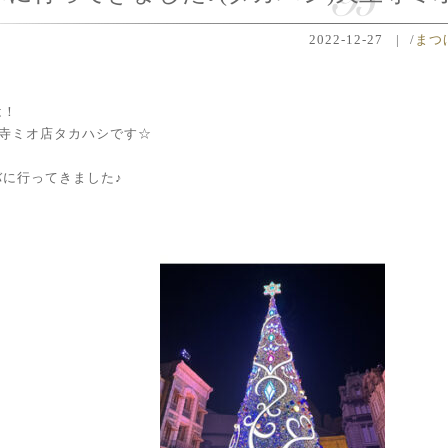
2022-12-27
|
/
まつ
は！
天王寺ミオ店タカハシです☆
バに行ってきました♪