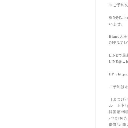
※ご予約の
※5分以
いませ。
Blanc天王
OPEN/CL
LINEで
LINE@→bl
HP→https:
ご予約は
［まつげパ
ル 上下/
韓国眉/韓
パ/まゆげ
倍野/近鉄