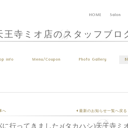
HOME
Salon
天王寺ミオ店のスタッフブロ
op info
Menu
/Coupon
Photo
Gallery
B
事へ
最新のお知らせ一覧へ戻る
バに行ってきました♪(タカハシ)天王寺ミ