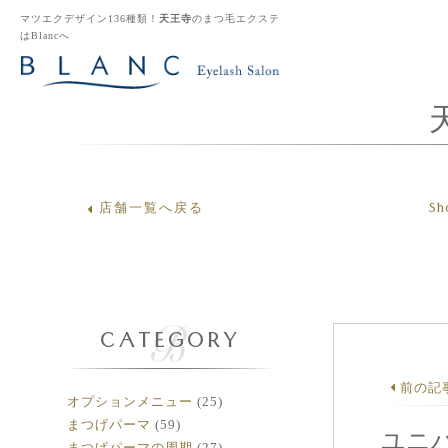
マツエクデザイン136種類！
天王寺
のまつ毛エクステ
はBlancへ
Sh
店舗一覧へ戻る
CATEGORY
前の記
オプションメニュー
(25)
まつげパーマ
(59)
ユニ
まつげパーマの周期
(27)