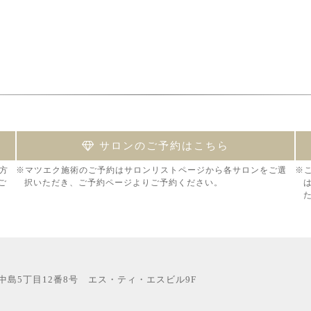
サロンのご予約はこちら
方
※マツエク施術のご予約はサロンリストページから各サロンをご選
※
ご
択いただき、ご予約ページよりご予約ください。
西中島5丁目12番8号 エス・ティ・エスビル9F