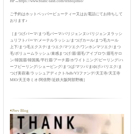
HP→https://www.blanc-lash.com/tennojimio/
ご予約はホットペッパービューティー又はお電話にてお待ちして
おります♪
［まつげパーマ/まつ毛パーマ/パリジェンヌ/パリジェンヌラッシ
ュリフトパーマ/メーテルラッシュ/まつげカール/まつ毛カール
上下/まつ毛エクステ/まつエク/マツエク/ワンホンマツエク/まつ
毛/ボリュームラッシュ/束感まつげ/眉/眉毛/アイブロウ/眉毛サロ
ン/韓国眉/韓国風/平行眉/アーチ眉/ホワイトニング/ピーリング/ハ
ーフピーリング/シェービング/まつぱ/マツパ/まゆげ/パリエク/ま
つげ美容液/ラッシュアディクト/bdb/V3ファンデ/天王寺/天王寺
MIO/天王寺ミオ/阿倍野/近鉄大阪阿部野橋］
Prev Blog