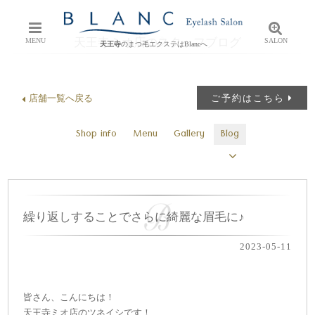
天王寺ミオ店のスタッフブログ
MENU
SALON
天王寺
のまつ毛エクステはBlancへ
店舗一覧へ戻る
ご予約はこちら
Shop info
Menu
Gallery
Blog
繰り返しすることでさらに綺麗な眉毛に♪
2023-05-11
皆さん、こんにちは！
天王寺ミオ店のツネイシです！