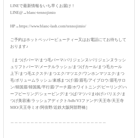
LINEで最新情報をいち早くお届け！
LINE@→blanc-tennojimio
HP→https://www.blanc-lash.com/tennojimio/
ご予約はホットペッパービューティー又はお電話にてお待ちして
おります♪
［まつげパーマ/まつ毛パーマ/パリジェンヌ/パリジェンヌラッシ
ュリフトパーマ/メーテルラッシュ/まつげカール/まつ毛カール
上下/まつ毛エクステ/まつエク/マツエク/ワンホンマツエク/まつ
毛/ボリュームラッシュ/束感まつげ/眉/眉毛/アイブロウ/眉毛サロ
ン/韓国眉/韓国風/平行眉/アーチ眉/ホワイトニング/ピーリング/ハ
ーフピーリング/シェービング/まつぱ/マツパ/まゆげ/パリエク/ま
つげ美容液/ラッシュアディクト/bdb/V3ファンデ/天王寺/天王寺
MIO/天王寺ミオ/阿倍野/近鉄大阪阿部野橋］
＿＿＿＿＿＿＿＿＿＿＿＿＿＿＿＿＿＿＿＿＿＿＿＿