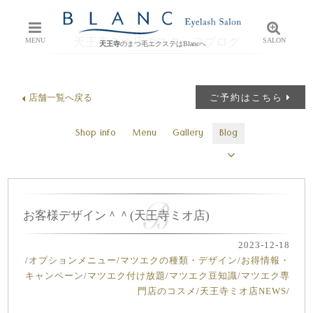
天王寺ミオ店のスタッフブログ
MENU
SALON
天王寺
のまつ毛エクステはBlancへ
店舗一覧へ戻る
ご予約はこちら
Shop info
Menu
Gallery
Blog
お客様デザイン＾＾(天王寺ミオ店)
2023-12-18
/
オプションメニュー
/
マツエクの種類・デザイン
/
お得情報・
キャンペーン
/
マツエク付け放題
/
マツエク豆知識
/
マツエク専
門店のコスメ
/
天王寺ミオ店NEWS
/