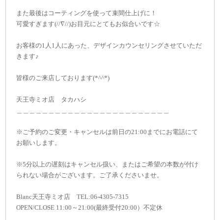
また最後はコーティングを使って束間仕上げに！
可愛すぎます(//∇//)お目元にとてもお似合いです☆
お客様の1人1人にあった、デザインカウンセリングさせていただ
きます♪
皆様のご来店しております(*^^*)
天王寺ミオ店 タカハシ
＿＿＿＿＿＿＿＿＿＿＿＿＿＿＿＿＿＿＿＿＿＿＿＿
※ご予約のご変更・キャンセルは前日の21:00までにお電話にて
お願いします。
※5分以上の遅刻はキャンセル扱い、またはご希望の本数が付け
られない場合がございます。ご了承くださいませ。
Blanc天王寺ミオ店 TEL:06-4305-7315
OPEN/CLOSE 11:00～21:00(最終受付20:00）不定休