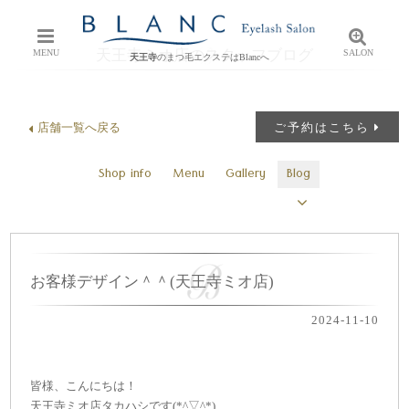
天王寺ミオ店のスタッフブログ
MENU
SALON
天王寺
のまつ毛エクステはBlancへ
店舗一覧へ戻る
ご予約はこちら
Shop info
Menu
Gallery
Blog
お客様デザイン＾＾(天王寺ミオ店)
2024-11-10
皆様、こんにちは！
天王寺ミオ店タカハシです(*^▽^*)