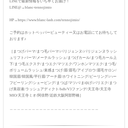
LINEで最新情報をいち早くお届け！
LINE@→blanc-tennojimio
HP→https://www.blanc-lash.com/tennojimio/
ご予約はホットペッパービューティー又はお電話にてお待ちして
おります♪
［まつげパーマ/まつ毛パーマ/パリジェンヌ/パリジェンヌラッシ
ュリフトパーマ/メーテルラッシュ/まつげカール/まつ毛カール上
下/まつ毛エクステ/まつエク/マツエク/ワンホンマツエク/まつ毛/
ボリュームラッシュ/束感まつげ/眉/眉毛/アイブロウ/眉毛サロン/
韓国眉/韓国風/平行眉/アーチ眉/ホワイトニング/ピーリング/ハー
フピーリング/シェービング/まつぱ/マツパ/まゆげ/パリエク/まつ
げ美容液/ラッシュアディクト/bdb/V3ファンデ/天王寺/天王寺
MIO/天王寺ミオ/阿倍野/近鉄大阪阿部野橋］
＿＿＿＿＿＿＿＿＿＿＿＿＿＿＿＿＿＿＿＿＿＿＿＿