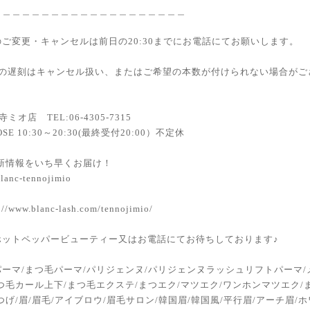
＿＿＿＿＿＿＿＿＿＿＿＿＿＿＿＿＿＿＿＿
ご変更・キャンセルは前日の20:30までにお電話にてお願いします。
上の遅刻はキャンセル扱い、またはご希望の本数が付けられない場合がご
寺ミオ店 TEL:06-4305-7315
OSE 10:30～20:30(最終受付20:00）不定休
最新情報をいち早くお届け！
anc-tennojimio
//www.blanc-lash.com/tennojimio/
ホットペッパービューティー又はお電話にてお待ちしております♪
ーマ/まつ毛パーマ/パリジェンヌ/パリジェンヌラッシュリフトパーマ/
つ毛カール上下/まつ毛エクステ/まつエク/マツエク/ワンホンマツエク/
つげ/眉/眉毛/アイブロウ/眉毛サロン/韓国眉/韓国風/平行眉/アーチ眉/