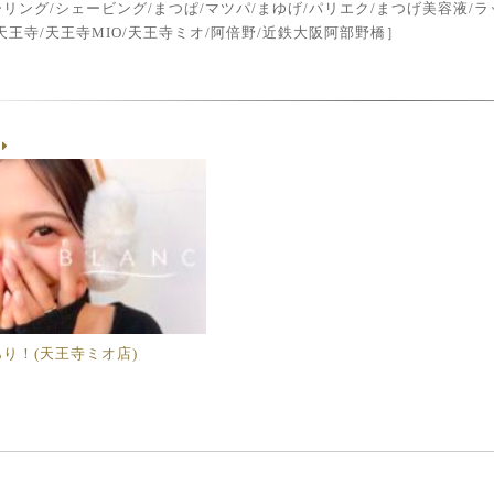
リング/シェービング/まつぱ/マツパ/まゆげ/パリエク/まつげ美容液/ラッ
天王寺/天王寺MIO/天王寺ミオ/阿倍野/近鉄大阪阿部野橋］
g
り！(天王寺ミオ店)