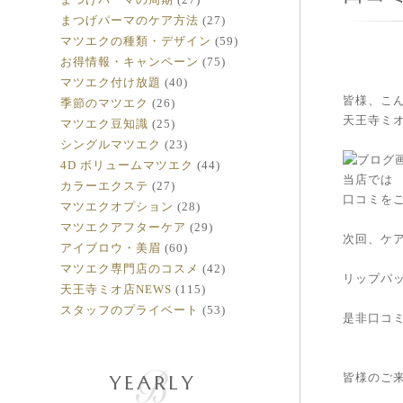
まつげパーマのケア方法
(27)
マツエクの種類・デザイン
(59)
お得情報・キャンペーン
(75)
マツエク付け放題
(40)
皆様、こ
季節のマツエク
(26)
天王寺ミ
マツエク豆知識
(25)
シングルマツエク
(23)
4D ボリュームマツエク
(44)
当店では
カラーエクステ
(27)
口コミを
マツエクオプション
(28)
マツエクアフターケア
(29)
次回、ケア
アイブロウ・美眉
(60)
マツエク専門店のコスメ
(42)
リップパ
天王寺ミオ店NEWS
(115)
スタッフのプライベート
(53)
是非口コミ
YEARLY
皆様のご来