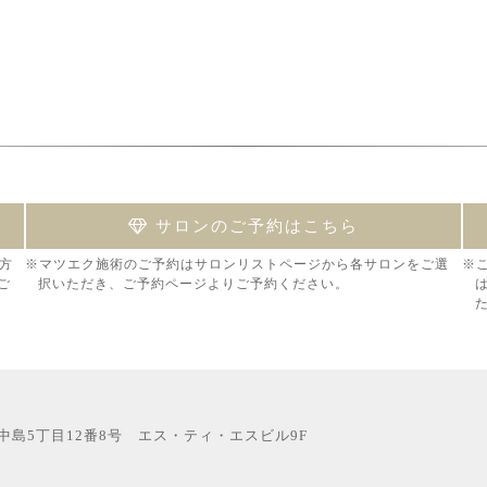
サロンのご予約はこちら
方
※マツエク施術のご予約はサロンリストページから各サロンをご選
※
ご
択いただき、ご予約ページよりご予約ください。
西中島5丁目12番8号 エス・ティ・エスビル9F