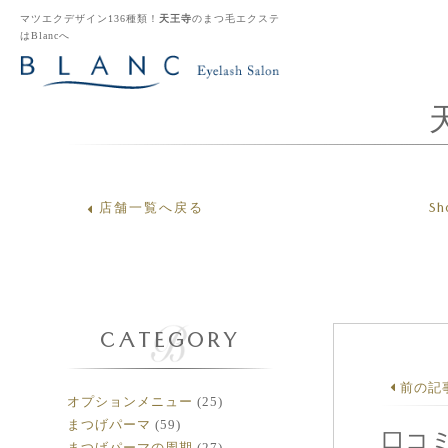
マツエクデザイン136種類！
天王寺
のまつ毛エクステ
はBlancへ
Sh
店舗一覧へ戻る
CATEGORY
前の記
オプションメニュー
(25)
まつげパーマ
(59)
口コ
まつげパーマの周期
(27)