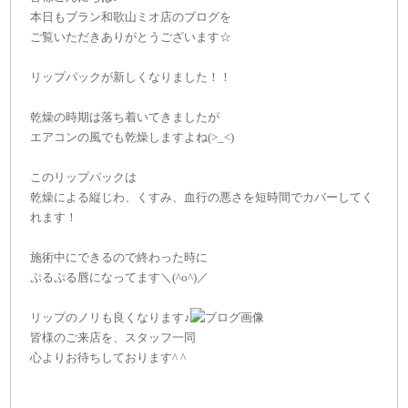
本日もブラン和歌山ミオ店のブログを
ご覧いただきありがとうございます☆
リップパックが新しくなりました！！
乾燥の時期は落ち着いてきましたが
エアコンの風でも乾燥しますよね(>_<)
このリップパックは
乾燥による縦じわ、くすみ、血行の悪さを短時間でカバーしてく
れます！
施術中にできるので終わった時に
ぷるぷる唇になってます＼(^o^)／
リップのノリも良くなります♪
皆様のご来店を、スタッフ一同
心よりお待ちしております^ ^