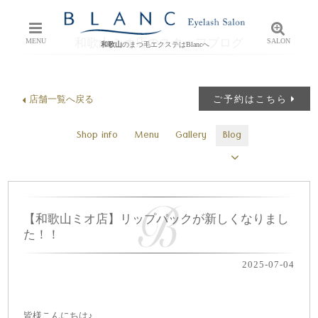
和歌山ミオ店のスタッフブログ
MENU
SALON
和歌山
のまつ毛エクステはBlancへ
店舗一覧へ戻る
ご予約はこちら
Shop info
Menu
Gallery
Blog
【和歌山ミオ店】リップパックが新しくなりまし
た！！
2025-07-04
皆様こんにちは♪