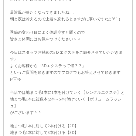
最近風が冷たくなってきましたね、、
朝と夜は冷えるので上着を忘れるとさすがに寒いですね(;´∀｀)
季節の変わり目によく体調崩すと聞くので
皆さま体調にはお気をつけください＞＜
今日はスタッフお勧めの3Ｄエクステをご紹介させていただきま
す♪
よくお客様から「3Dエクステって何？？」
というご質問を頂きますのでブログでもお答えさせて頂きます
(^▽^)/
当店では地まつ毛1本に1本を付けていく【シングルエクステ】と
地まつ毛1本に複数本(2本～5本)付けていく【ボリュームラッシ
ュ】
がございます＾＾
地まつ毛1本に対して2本付ける【2D】
地まつ毛1本に対して3本付ける【3D】