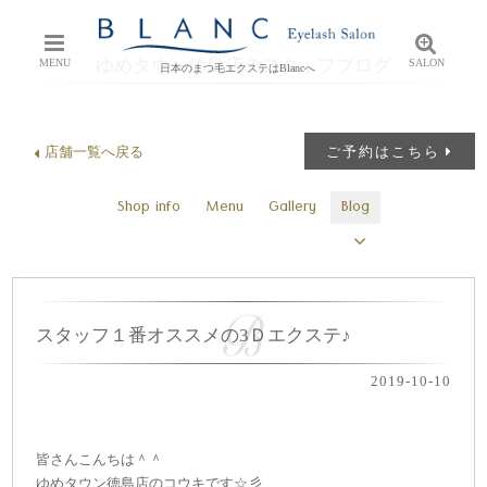
ゆめタウン徳島店のスタッフブログ
MENU
SALON
日本のまつ毛エクステはBlancへ
店舗一覧へ戻る
ご予約はこちら
Shop info
Menu
Gallery
Blog
スタッフ１番オススメの3Ｄエクステ♪
2019-10-10
皆さんこんちは＾＾
ゆめタウン徳島店のコウキです☆彡