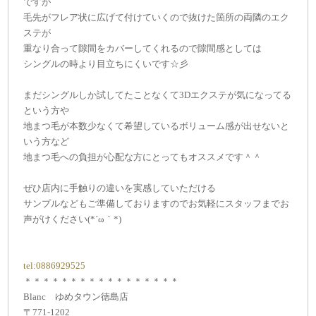
ですが
毛先がフレア状に広げて付けていくので抜けた箇所の両隣のエク
ステが
重なり合って隙間をカバーしてくれるので隙間感としては
シングルの時より目立ちにくいです☆彡
まだシングルしか試してたことなくて3Dエクステが気になってる
という方や
地まつ毛が本数少なくて希望しているボリューム感が出せないと
いう方など
地まつ毛への負担が心配な方にとってもオススメです＾＾
ぜひ店内に手触りの違いを実感していただける
サンプルなどもご準備しておりますのでお気軽にスタッフまでお
声がけください(*´ω｀*)
tel:0886929525
＊＊＊＊＊＊＊＊＊＊＊＊＊＊＊＊＊
Blanc ゆめタウン徳島店
〒771-1202