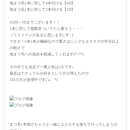
地まつ毛1本に対して4本付ける【4D】
地まつ毛1本に対して5本付ける【5D】
の2D～5Dまでございます！！
1本に対して複数本ついてたら重そう・・・
ってイメージがあると思います(;´∀｀)
ですが！1本1本が極細なので重さはシングルエクステの半分以上
の軽さで
地まつ毛への負担を軽減してくれます(*^^*)
その中でも当店で一番人気は3Ｄです♪
最近はナチュラルが好きという方が増えたので
3Ｄの方が急増中です(´ω｀*)
まつ毛1本抜けちゃうと一緒にエクステも落ちて行ってしまうの