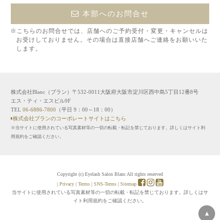
本部へのお問合せ
※こちらのお問合せでは、店舗へのご予約受付・変更・キャンセルは
お受けしておりません。その場合は直接店舗へご連絡をお願いいた
します。
株式会社Blanc（ブラン）〒532-0011大阪府大阪市淀川区西中島5丁目12番8号
エス・ティ・エスビル9F
TEL
06-6886-7800
（平日 9：00～18：00）
株式会社ブランのコーポレートサイトはこちら
※当サイトに使用されている写真素材等の一切の転載・転記を禁じております。詳しくはサイト利
用規約をご確認ください。
Copyright (c) Eyelash Salon Blanc All rights reserved
|
Privacy
|
Terms
|
SNS-Terms
|
Sitemap
当サイトに使用されている写真素材等の一切の転載・転記を禁じております。詳しくはサ
イト利用規約をご確認ください。
▲