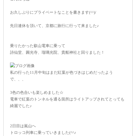
お久しぶりにプライベートなことを書きます(^^)/
先日連休を頂いて、京都に旅行に行って来ました♪
乗りたかった叡山電車に乗って
詩仙堂、圓光寺、瑠璃光院、貴船神社と回りました！
私の行った11月中旬はまだ紅葉が色づきはじめだったよう
で、、、
3色の色合いも楽しめました☆
電車で紅葉のトンネルを通る箇所はライトアップされてとっても
綺麗でした♪
2日目は嵐山へ
トロッコ列車に乗っていきました(^^♪