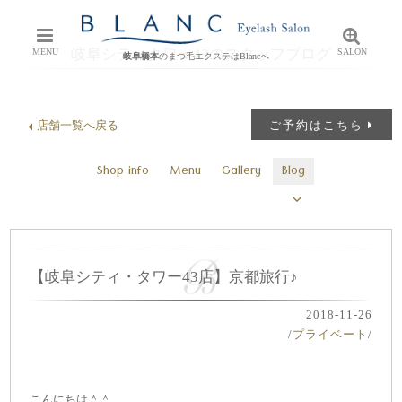
岐阜シティタワー43のスタッフブログ
MENU
SALON
岐阜橋本
のまつ毛エクステはBlancへ
店舗一覧へ戻る
ご予約はこちら
Shop info
Menu
Gallery
Blog
【岐阜シティ・タワー43店】京都旅行♪
2018-11-26
/
プライベート
/
こんにちは＾＾