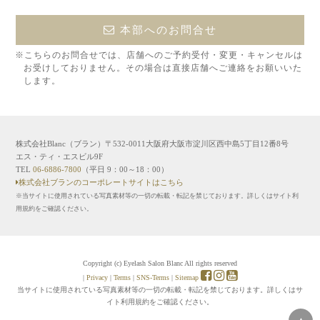
本部へのお問合せ
※こちらのお問合せでは、店舗へのご予約受付・変更・キャンセルは
お受けしておりません。その場合は直接店舗へご連絡をお願いいた
します。
株式会社Blanc（ブラン）〒532-0011大阪府大阪市淀川区西中島5丁目12番8号
エス・ティ・エスビル9F
TEL
06-6886-7800
（平日 9：00～18：00）
株式会社ブランのコーポレートサイトはこちら
※当サイトに使用されている写真素材等の一切の転載・転記を禁じております。詳しくはサイト利
用規約をご確認ください。
Copyright (c) Eyelash Salon Blanc All rights reserved
|
Privacy
|
Terms
|
SNS-Terms
|
Sitemap
当サイトに使用されている写真素材等の一切の転載・転記を禁じております。詳しくはサ
イト利用規約をご確認ください。