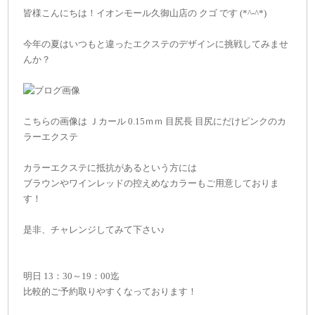
皆様こんにちは！イオンモール久御山店の クゴ です (*^-^*)
今年の夏はいつもと違ったエクステのデザインに挑戦してみませ
んか？
こちらの画像は Ｊカール 0.15ｍｍ 目尻長 目尻にだけピンクのカ
ラーエクステ
カラーエクステに抵抗があるという方には
ブラウンやワインレッドの控えめなカラーもご用意しておりま
す！
是非、チャレンジしてみて下さい♪
明日 13：30～19：00迄
比較的ご予約取りやすくなっております！