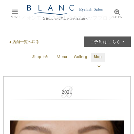
イオンモール久御山店のスタッフブログ
MENU
SALON
久御山
のまつ毛エクステはBlancへ
店舗一覧へ戻る
ご予約はこちら
Shop info
Menu
Gallery
Blog
2021