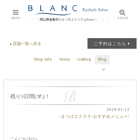
さんすて倉敷店のスタッフブログ
MENU
SALON
岡山県倉敷市
のまつ毛エクステはBlancへ
店舗一覧へ戻る
ご予約はこちら
Shop info
Menu
Gallery
Blog
残り3日間(;∀;)！
2019-01-12
/
まつげエクステ
/
おすすめメニュー
/
こんにちは(^^♪