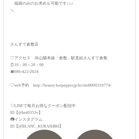
福袋のみのお求めも可能です♪♪♪
＼
さんすて倉敷店
♡アクセス JR山陽本線「倉敷」駅直結さんすて倉敷
⏰10：00～20：00
☎086-422-2024
♡web予約 http://beauty.hotpepper.jp/kr/slnH000319774/
♡LINEで毎月お得なクーポン配信中
ID【@htd0353v】
📷インスタグラム
ID【@BLANC_KURASHIKI】