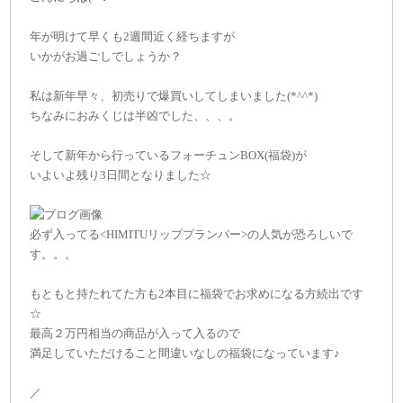
年が明けて早くも2週間近く経ちますが
いかがお過ごしでしょうか？
私は新年早々、初売りで爆買いしてしまいました(*^^*)
ちなみにおみくじは半凶でした、、、。
そして新年から行っているフォーチュンBOX(福袋)が
いよいよ残り3日間となりました☆
必ず入ってる<HIMITUリッププランパー>の人気が恐ろしいで
す。。。
もともと持たれてた方も2本目に福袋でお求めになる方続出です
☆
最高２万円相当の商品が入って入るので
満足していただけること間違いなしの福袋になっています♪
／