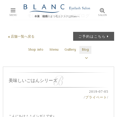
モレラ岐阜店のスタッフブログ
MENU
SALON
本巣 穂積
のまつ毛エクステはBlancへ
店舗一覧へ戻る
ご予約はこちら
Shop info
Menu
Gallery
Blog
美味しいごはんシリーズ
2019-07-05
/
プライベート
/
こんにちは＾＾イシガミです♪