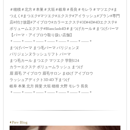
＃穂積＃北方＃本巣＃大垣＃岐阜＃長良＃モレラ＃マツエク#ま
つえく#まつエク#マツエク#エクステ#アイラッシュ#ブラン#専門
店#付け放題#アイブロウ#カラーエクステ#3D#4D#4Dエクステ#
ボリュームエクステ#Blanclash4D＃まつげカール＃まつげパーマ
【パーマ・アイブロウ取り扱い店舗】
＊——＊——＊——＊——＊——＊——＊——＊
まつげパーマ まつ毛パーマ パリジェンヌ
パリジェンヌラッシュリフト パーマ
まつ毛カール まつエク マツエク 学割U24
カラーエクステ ボリュームラッシュ まつげ
眉 眉毛 アイブロウ 眉毛サロン まゆげ アイブロウ
ラッシュアディクト3D 4D 下まつげ
岐阜 本巣 北方 揖斐 大垣 穂積 大野 モレラ 長良
＊——＊——＊——＊——＊——＊——＊——＊
Prev Blog