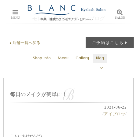
モレラ岐阜店のスタッフブログ
MENU
SALON
本巣 穂積
のまつ毛エクステはBlancへ
店舗一覧へ戻る
ご予約はこちら
Shop info
Menu
Gallery
Blog
毎日のメイクが簡単に！
2021-06-22
/
アイブロウ
/
こんにちは(*^-^*)