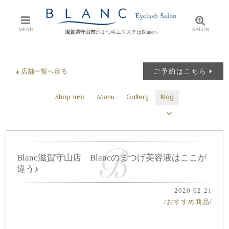
守山店のスタッフブログ
MENU
SALON
滋賀県守山市
のまつ毛エクステはBlancへ
店舗一覧へ戻る
ご予約はこちら
Shop info
Menu
Gallery
Blog
Blanc滋賀守山店 Blancのまつげ美容液はここが
違う♪
2020-02-21
/
おすすめ商品
/