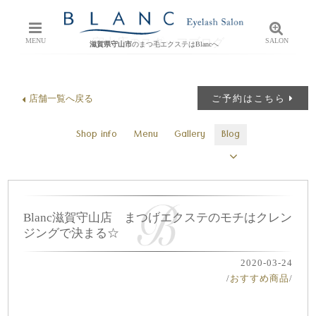
守山店のスタッフブログ
MENU
SALON
滋賀県守山市
のまつ毛エクステはBlancへ
店舗一覧へ戻る
ご予約はこちら
Shop info
Menu
Gallery
Blog
Blanc滋賀守山店 まつげエクステのモチはクレン
ジングで決まる☆
2020-03-24
/
おすすめ商品
/