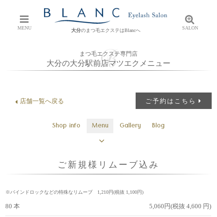
MENU
SALON
大分
のまつ毛エクステはBlancへ
まつ毛エクステ専門店
大分の大分駅前店マツエクメニュー
店舗一覧へ戻る
ご予約はこちら
Shop info
Menu
Gallery
Blog
ご新規様リムーブ込み
※バインドロックなどの特殊なリムーブ 1,210円(税抜 1,100円)
80 本
5,060円(税抜 4,600 円)