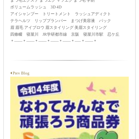
まつ毛エクステ まつエク マツエク まつ毛 学割
ボリュームラッシュ 3D 4D
アイシャンプー トリートメント ラッシュアディクト
テラヘルツ リッププランパー まつげ美容液 パック
眉 眉毛 アイブロウ 眉スタイリング 美眉スタイリング
四條畷 寝屋川 JR学研都市線 京阪 寝屋川市駅 忍ケ丘
＊——＊——＊——＊——＊——＊—–＊——＊
Prev Blog