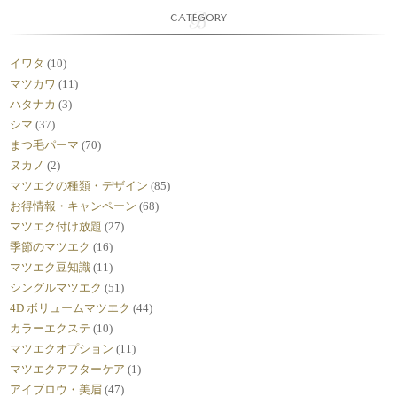
CATEGORY
イワタ
(10)
マツカワ
(11)
ハタナカ
(3)
シマ
(37)
まつ毛パーマ
(70)
ヌカノ
(2)
マツエクの種類・デザイン
(85)
お得情報・キャンペーン
(68)
マツエク付け放題
(27)
季節のマツエク
(16)
マツエク豆知識
(11)
シングルマツエク
(51)
4D ボリュームマツエク
(44)
カラーエクステ
(10)
マツエクオプション
(11)
マツエクアフターケア
(1)
アイブロウ・美眉
(47)