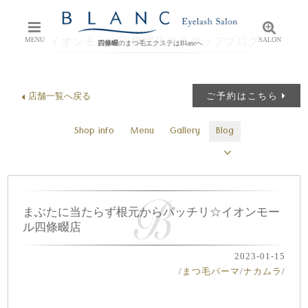
イオンモール四條畷店のスタッフブログ
MENU
SALON
四條畷
のまつ毛エクステはBlancへ
店舗一覧へ戻る
ご予約はこちら
Shop info
Menu
Gallery
Blog
まぶたに当たらず根元からパッチリ☆イオンモー
ル四條畷店
2023-01-15
/
まつ毛パーマ
/
ナカムラ
/