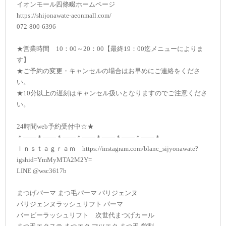
イオンモール四條畷ホームページ
https://shijonawate-aeonmall.com/
072-800-6396
★営業時間 10：00～20：00【最終19：00迄メニューによりま
す】
★ご予約の変更・キャンセルの場合はお早めにご連絡をくださ
い。
★10分以上の遅刻はキャンセル扱いとなりますのでご注意くださ
い。
24時間web予約受付中☆★
＊——＊——＊——＊——＊——＊——＊——＊
Ｉｎｓｔａｇｒａｍ https://instagram.com/blanc_sijyonawate?
igshid=YmMyMTA2M2Y=
LINE @wsc3617b
まつげパーマ まつ毛パーマ パリジェンヌ
パリジェンヌラッシュリフト パーマ
バービーラッシュリフト 次世代まつげカール