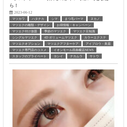
ら！
2023-06-12
マツカワ
ハタナカ
シマ
まつ毛パーマ
ヌカノ
マツエクの種類・デザイン
お得情報・キャンペーン
マツエク付け放題
季節のマツエク
マツエク豆知識
シングルマツエク
4D ボリュームマツエク
カラーエクステ
マツエクオプション
マツエクアフターケア
アイブロウ・美眉
マツエク専門店のコスメ
イオンモール四条畷店NEWS
スタッフのプライベート
ヨシイ
ナカムラ
サトウ