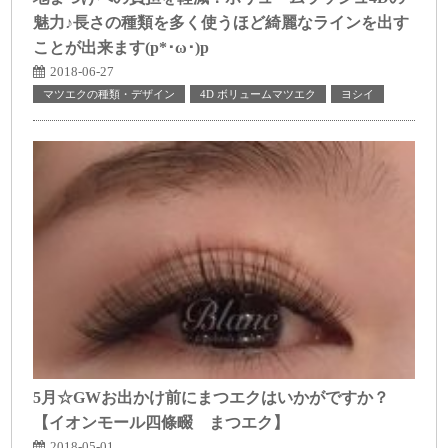
魅力♪長さの種類を多く使うほど綺麗なラインを出す
ことが出来ます(p*･ω･)p
2018-06-27
マツエクの種類・デザイン
4D ボリュームマツエク
ヨシイ
5月☆GWお出かけ前にまつエクはいかがですか？
【イオンモール四條畷 まつエク】
2018-05-01