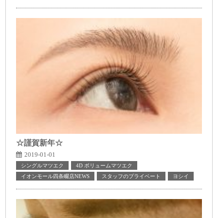
☆謹賀新年☆
2019-01-01
シングルマツエク
4D ボリュームマツエク
イオンモール四条畷店NEWS
スタッフのプライベート
ヨシイ