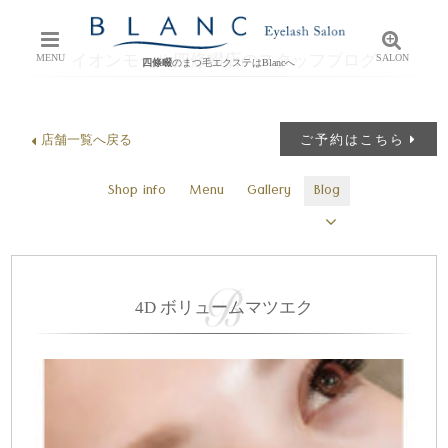
イオンモール四條畷店のスタッフブログ
MENU
SALON
四條畷
のまつ毛エクステはBlancへ
店舗一覧へ戻る
ご予約はこちら
Shop info
Menu
Gallery
Blog
4D ボリュームマツエク