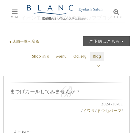
イオンモール四條畷店のスタッフブログ
MENU
SALON
四條畷
のまつ毛エクステはBlancへ
店舗一覧へ戻る
ご予約はこちら
Shop info
Menu
Gallery
Blog
まつげカールしてみませんか？
2024-10-01
/
イワタ
/
まつ毛パーマ
/
こんにちは！