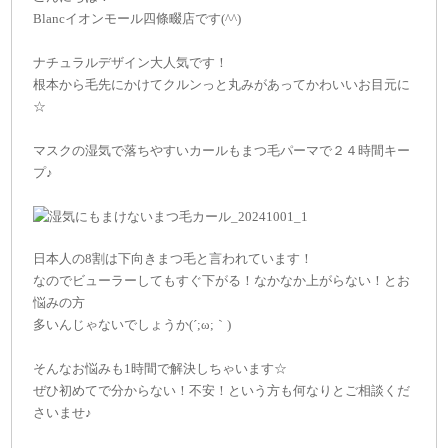
Blancイオンモール四條畷店です(^^)
ナチュラルデザイン大人気です！
根本から毛先にかけてクルンっと丸みがあってかわいいお目元に
☆
マスクの湿気で落ちやすいカールもまつ毛パーマで２４時間キー
プ♪
日本人の8割は下向きまつ毛と言われています！
なのでビューラーしてもすぐ下がる！なかなか上がらない！とお
悩みの方
多いんじゃないでしょうか(´;ω;｀)
そんなお悩みも1時間で解決しちゃいます☆
ぜひ初めてで分からない！不安！という方も何なりとご相談くだ
さいませ♪