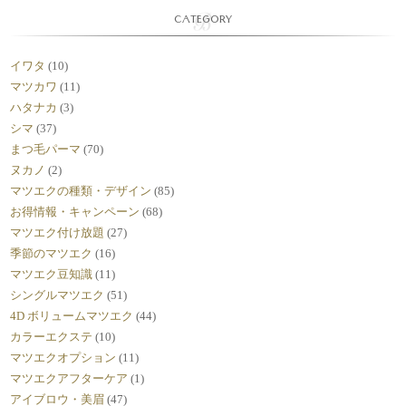
CATEGORY
イワタ
(10)
マツカワ
(11)
ハタナカ
(3)
シマ
(37)
まつ毛パーマ
(70)
ヌカノ
(2)
マツエクの種類・デザイン
(85)
お得情報・キャンペーン
(68)
マツエク付け放題
(27)
季節のマツエク
(16)
マツエク豆知識
(11)
シングルマツエク
(51)
4D ボリュームマツエク
(44)
カラーエクステ
(10)
マツエクオプション
(11)
マツエクアフターケア
(1)
アイブロウ・美眉
(47)