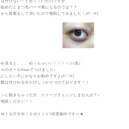
Ｃは付けない！と思っていたのですが
の短めだとまつ毛パーマ風になるのでは？？
から提案をして頂いたので挑戦してみました！(#^.^#)
を見ると。。。めっちゃいい！！！！☆(笑)
ルのオール9mmでつけました♪
にしたい方にかなりお勧めですよ(#^.^#)
本数は付けれる分だけしっかりつけております！！
インに飽きちゃった方、イメージチェンジしませんか？♪
ご相談ください！！
寺ＭＩＯ只今ＭＩＯポイント5倍実施中です☆★