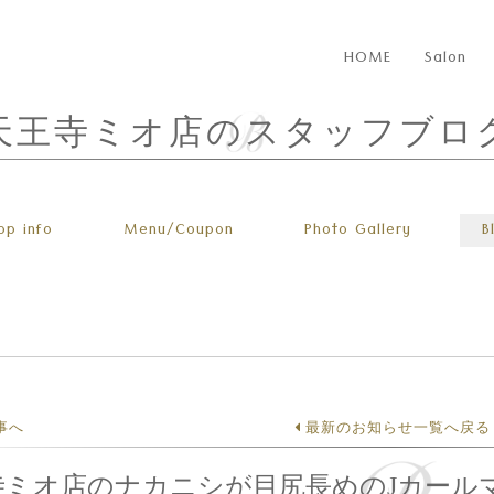
HOME
Salon
天王寺ミオ店のスタッフブロ
op info
Menu
/Coupon
Photo
Gallery
B
事へ
最新のお知らせ一覧へ戻る
寺ミオ店のナカニシが目尻長めのJカール