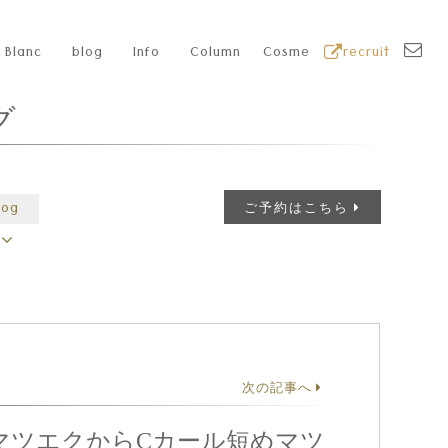
Blanc
blog
Info
Column
Cosme
recruit
グ
log
ご予約はこちら
次の記事へ
マツエクからCカール短めマツ