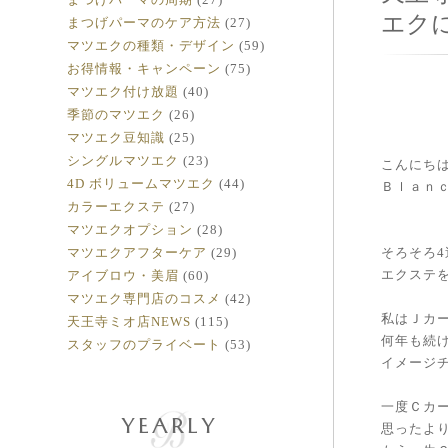
エクに
まつげパーマのケア方法
(27)
マツエクの種類・デザイン
(59)
お得情報・キャンペーン
(75)
マツエク付け放題
(40)
季節のマツエク
(26)
マツエク豆知識
(25)
シングルマツエク
(23)
こんにち
4D ボリュームマツエク
(44)
Ｂｌａｎｃ
カラーエクステ
(27)
マツエクオプション
(28)
マツエクアフターケア
(29)
そろそろ
エクステ
アイブロウ・美眉
(60)
マツエク専門店のコスメ
(42)
私はＪカ
天王寺ミオ店NEWS
(115)
何年も続
スタッフのプライベート
(53)
イメージ
一度Ｃカ
YEARLY
思ったよ