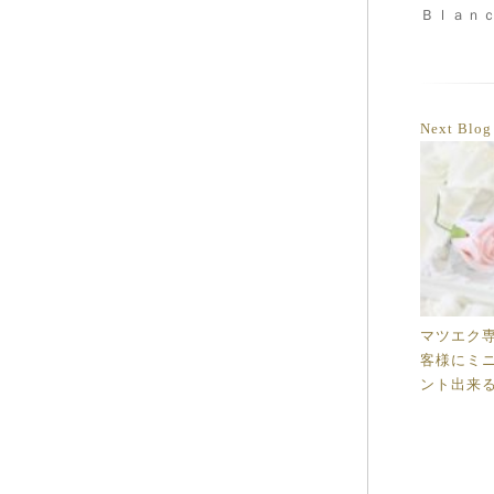
Ｂｌａｎ
Next Blo
マツエク
客様にミ
ント出来