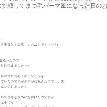
挑戦してまつ毛パーマ風になった日のお話(#
は！
天王寺ＭＩＯ店 ナカニシです(#^.^#)
4週経ったので
を付け代えました～♪
ールの目尻長め！のデザインを
けていたのですがさすがに飽きたので。。笑
チェンジしました！！
ールで長さを長めにを付けたのですが
り派手になり。。。