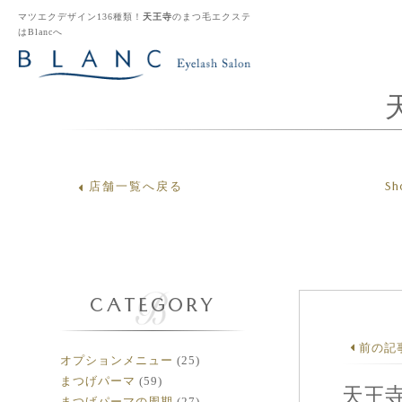
マツエクデザイン136種類！
天王寺
のまつ毛エクステ
はBlancへ
Sh
店舗一覧へ戻る
CATEGORY
前の記
オプションメニュー
(25)
まつげパーマ
(59)
天王
まつげパーマの周期
(27)