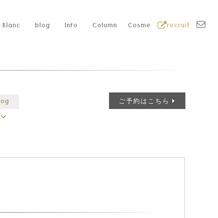
Blanc
blog
Info
Column
Cosme
recruit
log
ご予約はこちら
日