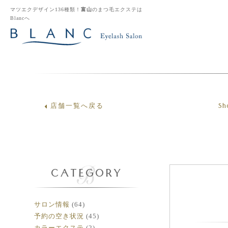
マツエクデザイン136種類！
富山
のまつ毛エクステは
Blancへ
Sh
店舗一覧へ戻る
CATEGORY
サロン情報
(64)
予約の空き状況
(45)
カラーエクステ
(2)