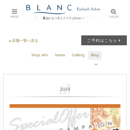
富山CiC店のスタッフブログ
MENU
SALON
富山
のまつ毛エクステはBlancへ
店舗一覧へ戻る
ご予約はこちら
Shop info
Menu
Gallery
Blog
2019