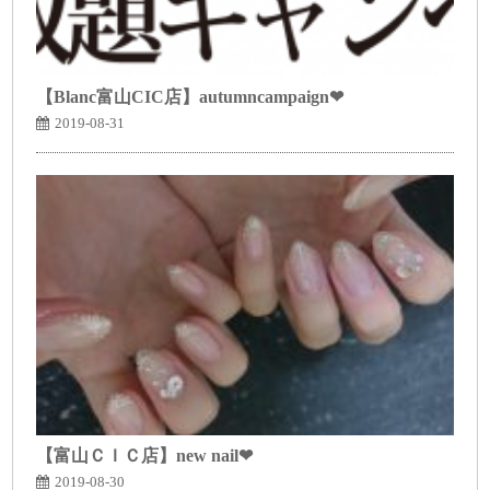
【Blanc富山CIC店】autumncampaign❤
2019-08-31
【富山ＣＩＣ店】new nail❤
2019-08-30