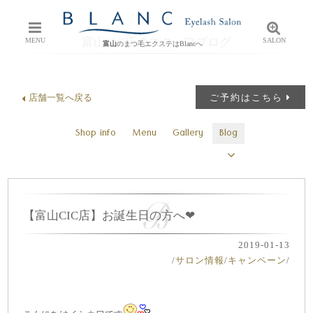
富山CiC店のスタッフブログ
MENU
SALON
富山
のまつ毛エクステはBlancへ
店舗一覧へ戻る
ご予約はこちら
Shop info
Menu
Gallery
Blog
【富山CIC店】お誕生日の方へ❤
2019-01-13
/
サロン情報
/
キャンペーン
/