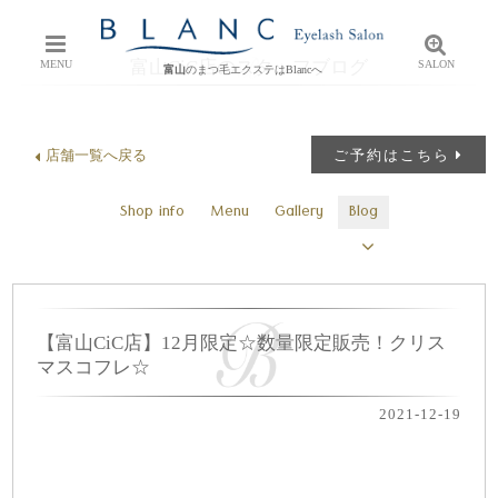
富山CiC店のスタッフブログ
MENU
SALON
富山
のまつ毛エクステはBlancへ
店舗一覧へ戻る
ご予約はこちら
Shop info
Menu
Gallery
Blog
【富山CiC店】12月限定☆数量限定販売！クリス
マスコフレ☆
2021-12-19