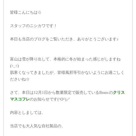
皆様こんにちは☆
スタッフのニシカワです！
本日も当店のブログをご覧いただき、ありがとうございます♪
富山は雪が降り出して、本格的に冬が始まった感じがしますね
(>_<)
肌寒くなってきましたが、皆様風邪等引かないようにお過ごしく
ださいね☆
さて、本日は12月1日から数量限定で販売しているBrancの
クリス
マスコフレ
のお知らせです(^O^)／
内容としましては、
当店でも大人気な自社製品の、