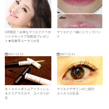
6月限定！お得なマツエククーポ
マツエクと一緒に☆リップパッ
ン☆スキンケア化粧品プレゼン
ク
ト★佐倉市ユーカリが丘
2017-12-12
2017-12-11
Ｂｌａｎｃボトムアイラッシュ
マツエクデザインのご紹介
＆クリアマスカラ ユーカリが
ユーカリが丘店
丘