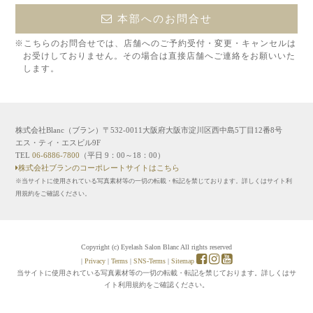
本部へのお問合せ
※こちらのお問合せでは、店舗へのご予約受付・変更・キャンセルは
お受けしておりません。その場合は直接店舗へご連絡をお願いいた
します。
株式会社Blanc（ブラン）〒532-0011大阪府大阪市淀川区西中島5丁目12番8号
エス・ティ・エスビル9F
TEL
06-6886-7800
（平日 9：00～18：00）
株式会社ブランのコーポレートサイトはこちら
※当サイトに使用されている写真素材等の一切の転載・転記を禁じております。詳しくはサイト利
用規約をご確認ください。
Copyright (c) Eyelash Salon Blanc All rights reserved
|
Privacy
|
Terms
|
SNS-Terms
|
Sitemap
当サイトに使用されている写真素材等の一切の転載・転記を禁じております。詳しくはサ
イト利用規約をご確認ください。