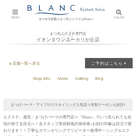
MENU
SALON
ユーカリが丘
のまつ毛エクステはBlancへ
まつ毛エクステ専門店
イオンタウンユーカリが丘店
店舗一覧へ戻る
ご予約はこちら
Shop info
Menu
Gallery
Blog
まつげパーマ・アイブロウスタイリング人気店☆学割クーポンも好評♪
エクステ、眉毛・まつげパーマの専門店☆『Blanc』でいつ見られても自
信の持てる目元へ！全スタッフ美容師免許保持者♪お顔の印象は目元で変
わります！！丁寧なカウンセリングでリピーター急増中！シングルエク