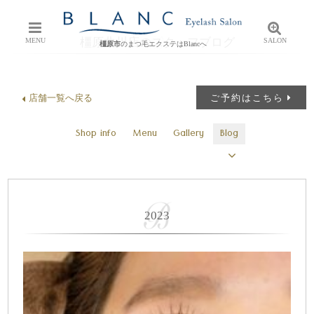
橿原曲川店のスタッフブログ
MENU
SALON
橿原市
のまつ毛エクステはBlancへ
店舗一覧へ戻る
ご予約はこちら
Shop info
Menu
Gallery
Blog
2023