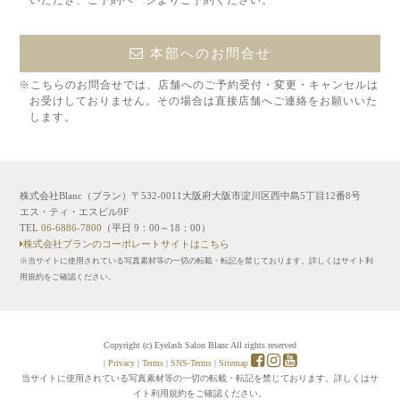
本部へのお問合せ
※こちらのお問合せでは、店舗へのご予約受付・変更・キャンセルは
お受けしておりません。その場合は直接店舗へご連絡をお願いいた
します。
株式会社Blanc（ブラン）〒532-0011大阪府大阪市淀川区西中島5丁目12番8号
エス・ティ・エスビル9F
TEL
06-6886-7800
（平日 9：00～18：00）
株式会社ブランのコーポレートサイトはこちら
※当サイトに使用されている写真素材等の一切の転載・転記を禁じております。詳しくはサイト利
用規約をご確認ください。
Copyright (c) Eyelash Salon Blanc All rights reserved
|
Privacy
|
Terms
|
SNS-Terms
|
Sitemap
当サイトに使用されている写真素材等の一切の転載・転記を禁じております。詳しくはサ
イト利用規約をご確認ください。