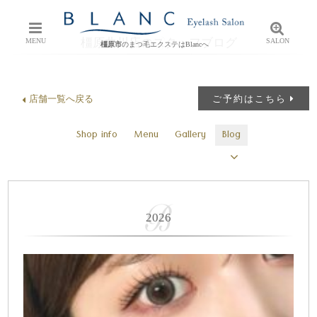
橿原曲川店のスタッフブログ
MENU
SALON
橿原市
のまつ毛エクステはBlancへ
店舗一覧へ戻る
ご予約はこちら
Shop info
Menu
Gallery
Blog
2026