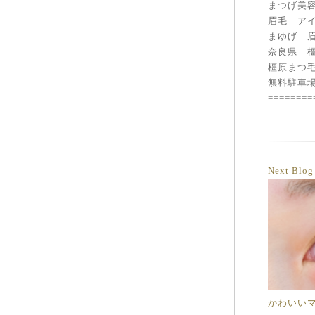
まつげ
眉毛 ア
まゆげ 
奈良県 
橿原まつ
無料駐車場
========
Next Blo
かわいい