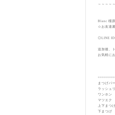
～～～～
Blanc 
☆お友達
◎LINE I
追加後、
お気軽にお
========
まつげパ
ラッシュ
ワンホン
マツエク
上下まつ
下まつげ