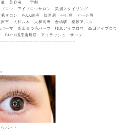
美容液 美容液 学割
イブロウ アイブロウサロン 美眉スタイリング
眉毛サロン WAX脱毛 韓国眉 平行眉 アーチ眉
橿原市 大和八木 大和高田 金橋駅 橿原アルル
毛パーマ 高田まつ毛パーマ 橿原アイブロウ 高田アイブロウ
 Blanc橿原曲川店 アイラッシュ サロン
================================
g
マツパ＾＾