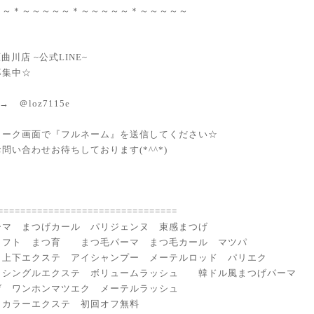
～～＊～～～～～＊～～～～～＊～～～～～
橿原曲川店 ~公式LINE~
募集中☆
D→ ＠loz7115e
トーク画面で『フルネーム』を送信してください☆
問い合わせお待ちしております(*^^*)
================================
ーマ まつげカール パリジェンヌ 束感まつげ
リフト まつ育 まつ毛パーマ まつ毛カール マツパ
 上下エクステ アイシャンプー メーテルロッド パリエク
 シングルエクステ ボリュームラッシュ 韓ドル風まつげパーマ
げ ワンホンマツエク メーテルラッシュ
 カラーエクステ 初回オフ無料