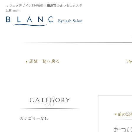
マツエクデザイン136種類！
橿原市
のまつ毛エクステ
はBlancへ
Sh
店舗一覧へ戻る
CATEGORY
前の記
カテゴリーなし
まつ