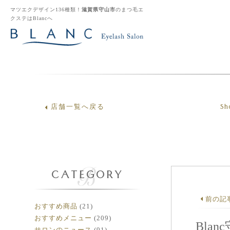
マツエクデザイン136種類！
滋賀県守山市
のまつ毛エ
クステはBlancへ
Sh
店舗一覧へ戻る
CATEGORY
前の記
おすすめ商品
(21)
おすすめメニュー
(209)
Bl
サロンのニュース
(91)