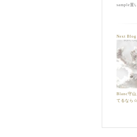
sampl
Next Blo
Blanc
てるなら