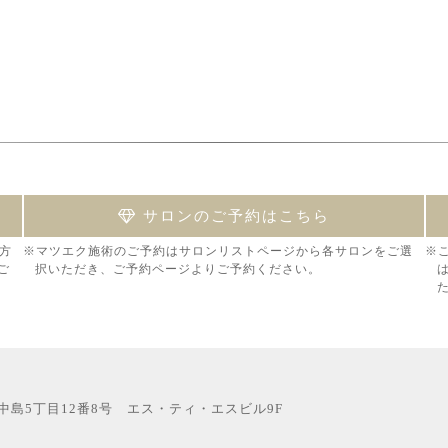
サロンのご予約はこちら
方
※マツエク施術のご予約はサロンリストページから各サロンをご選
※
ご
択いただき、ご予約ページよりご予約ください。
西中島5丁目12番8号 エス・ティ・エスビル9F