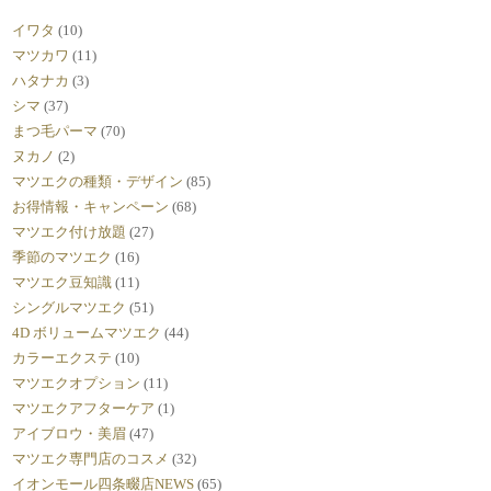
イワタ
(10)
マツカワ
(11)
ハタナカ
(3)
シマ
(37)
まつ毛パーマ
(70)
ヌカノ
(2)
マツエクの種類・デザイン
(85)
お得情報・キャンペーン
(68)
マツエク付け放題
(27)
季節のマツエク
(16)
マツエク豆知識
(11)
シングルマツエク
(51)
4D ボリュームマツエク
(44)
カラーエクステ
(10)
マツエクオプション
(11)
マツエクアフターケア
(1)
アイブロウ・美眉
(47)
マツエク専門店のコスメ
(32)
イオンモール四条畷店NEWS
(65)