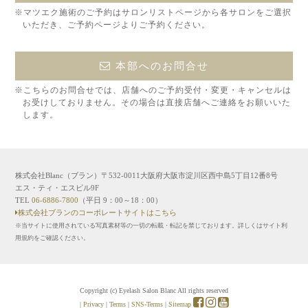
※マツエク施術のご予約はサロンリストページから各サロンをご選択
いただき、ご予約ページよりご予約ください。
本部へのお問合せ
※こちらのお問合せでは、店舗へのご予約受付・変更・キャンセルは
お受けしておりません。その場合は直接店舗へご連絡をお願いいた
します。
株式会社Blanc（ブラン）〒532-0011大阪府大阪市淀川区西中島5丁目12番8号
エス・ティ・エスビル9F
TEL
06-6886-7800
（平日 9：00～18：00）
株式会社ブランのコーポレートサイトはこちら
※当サイトに使用されている写真素材等の一切の転載・転記を禁じております。詳しくはサイト利
用規約をご確認ください。
Copyright (c) Eyelash Salon Blanc All rights reserved
|
Privacy
|
Terms
|
SNS-Terms
|
Sitemap