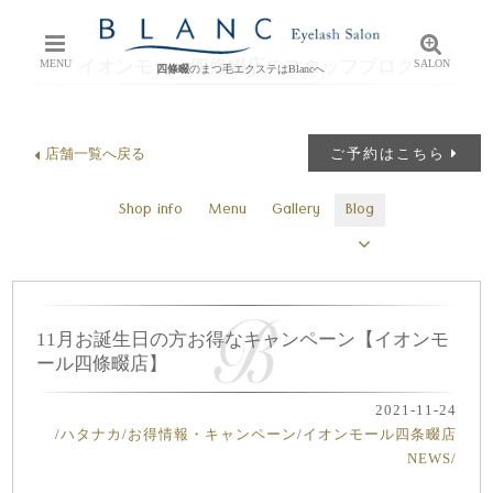
イオンモール四條畷店のスタッフブログ
MENU
SALON
四條畷
のまつ毛エクステはBlancへ
店舗一覧へ戻る
ご予約はこちら
Shop info
Menu
Gallery
Blog
11月お誕生日の方お得なキャンペーン【イオンモ
ール四條畷店】
2021-11-24
/
ハタナカ
/
お得情報・キャンペーン
/
イオンモール四条畷店
NEWS
/