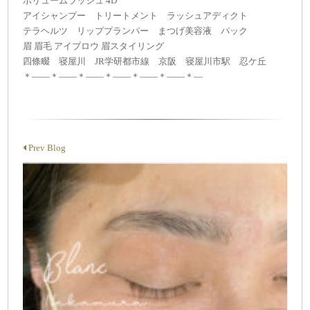
ボリュームラッシュ 4D
アイシャンプー トリートメント ラッシュアディクト
テラヘルツ リッププランパー まつげ美容液 パック
眉 眉毛 アイブロウ 眉スタイリング
四條畷 寝屋川 JR学研都市線 京阪 寝屋川市駅 忍ケ丘
＊——＊——＊——＊——＊——＊——＊—
Prev Blog