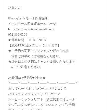
ハタナカ
Blancイオンモール四條畷店
イオンモール四條畷ホームページ
https://shijonawate-aeonmall.com/
072-800-6396
★営業時間 10:00～20:00
【最終19:00迄メニューによります】
★ご予約の変更・キャンセルや遅れられる
場合はお早めにご連絡をください。
★10分以上の遅刻はキャンセル扱いとなります
のでご注意ください。
24時間web予約受付中☆★
＊——＊——＊——＊——＊——＊——＊——＊
まつげパーマ まつ毛パーマ パリジェンヌ
パリジェンヌラッシュリフト パーマ
バービーラッシュリフト 次世代まつげカール
まつ毛エクステ まつエク マツエク まつ毛 学割