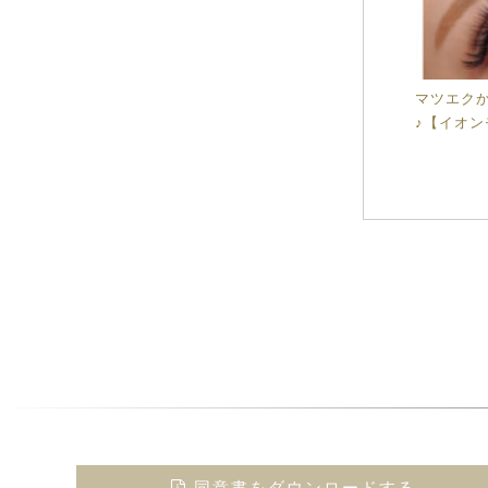
マツエク
♪【イオ