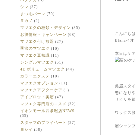
シマ
(37)
まつ毛パーマ
(70)
ヌカノ
(2)
マツエクの種類・デザイン
(85)
こんにち
お得情報・キャンペーン
(68)
Blanc
マツエク付け放題
(27)
季節のマツエク
(16)
本日はケ
マツエク豆知識
(11)
シングルマツエク
(51)
4D ボリュームマツエク
(44)
カラーエクステ
(10)
マツエクオプション
(11)
美眉スタ
マツエクアフターケア
(1)
態になり
アイブロウ・美眉
(47)
リヒリを
マツエク専門店のコスメ
(32)
イオンモール四条畷店NEWS
ワックス
(65)
スタッフのプライベート
(27)
眉シャンプ
ヨシイ
(58)