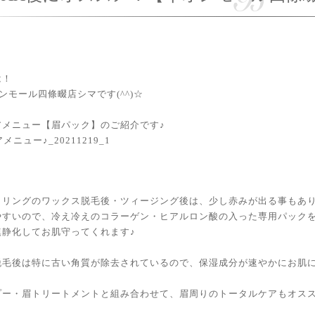
は！
イオンモール四條畷店シマです(^^)☆
アメニュー【眉パック】のご紹介です♪
イリングのワックス脱毛後・ツィージング後は、少し赤みが出る事もあ
やすいので、冷え冷えのコラーゲン・ヒアルロン酸の入った専用パック
鎮静化してお肌守ってくれます♪
脱毛後は特に古い角質が除去されているので、保湿成分が速やかにお肌
ー・眉トリートメントと組み合わせて、眉周りのトータルケアもオススメで