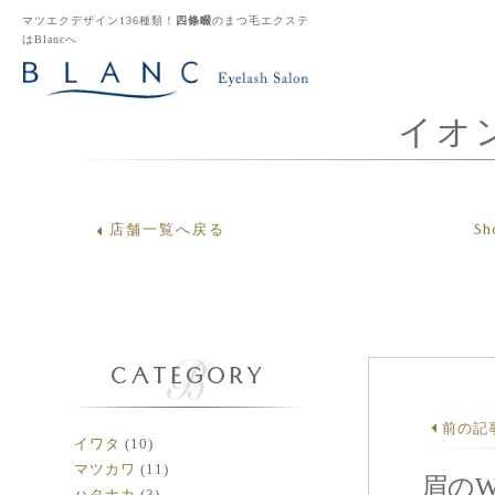
マツエクデザイン136種類！
四條畷
のまつ毛エクステ
はBlancへ
イオ
Sh
店舗一覧へ戻る
CATEGORY
前の記
イワタ
(10)
マツカワ
(11)
眉の
ハタナカ
(3)