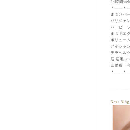
24時間w
＊——＊
まつげパー
パリジェ
バービー
まつ毛エク
ボリューム
アイシャ
テラヘル
眉 眉毛 
四條畷 
＊——＊
Next Blo